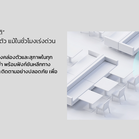
ิ”
ว แม้ในชั่วโมงเร่งด่วน
างคล่องตัวและสุภาพในทุก
ำ พร้อมฟังก์ชันหลีกทาง
และติดตามอย่างปลอดภัย เพื่อ
น